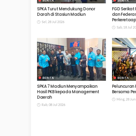
BERITA
BERITA
SPKA Turut Mendukung Donor
FGD Serikat 
Darah di Stasiun Madiun
dan Federasi
Perkeretaap
Sel, 28 Jul 2026
Sab, 18 Jul 2
BERITA
BERITA
SPKA 7 Madiun Menyampaikan
Peluncuran P
Hasil PKB kepada Management
Bersama Pe
Daerah
Ming, 28 Jun
Rab, 08 Jul 2026