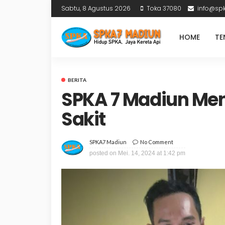
Sabtu, 8 Agustus 2026
Toka 37080
info@sp
HOME
TE
BERITA
SPKA 7 Madiun Me
Sakit
No Comment
SPKA7 Madiun
posted on
Mei. 14, 2024 at 1:42 pm