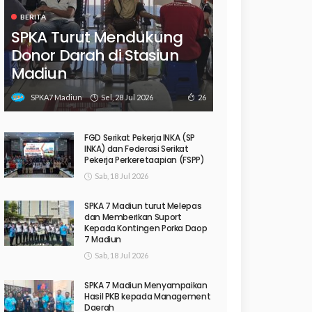
BERITA
SPKA Turut Mendukung
Donor Darah di Stasiun
Madiun
Sel, 28 Jul 2026
26
SPKA7 Madiun
FGD Serikat Pekerja INKA (SP
INKA) dan Federasi Serikat
Pekerja Perkeretaapian (FSPP)
Sab, 18 Jul 2026
SPKA 7 Madiun turut Melepas
dan Memberikan Suport
Kepada Kontingen Porka Daop
7 Madiun
Sab, 18 Jul 2026
SPKA 7 Madiun Menyampaikan
Hasil PKB kepada Management
Daerah