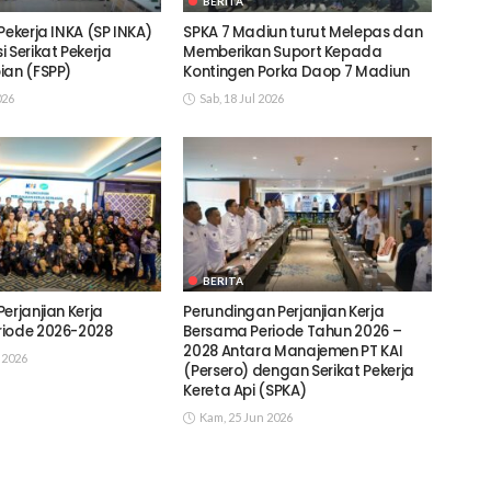
BERITA
Pekerja INKA (SP INKA)
SPKA 7 Madiun turut Melepas dan
 Serikat Pekerja
Memberikan Suport Kepada
ian (FSPP)
Kontingen Porka Daop 7 Madiun
026
Sab, 18 Jul 2026
BERITA
erjanjian Kerja
Perundingan Perjanjian Kerja
riode 2026-2028
Bersama Periode Tahun 2026 –
2028 Antara Manajemen PT KAI
 2026
(Persero) dengan Serikat Pekerja
Kereta Api (SPKA)
Kam, 25 Jun 2026