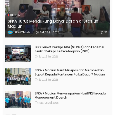
BERITA
SPKA Turut Mendukung Donor Darah di Stasiun
Madiun
Sel, 28 Jul 2026
22
SPKA7 Madiun
FGD Serikat Pekerja INKA (SP INKA) dan Federasi
Serikat Pekerja Perkeretaapian (FSPP)
Sab, 18 Jul 2026
SPKA 7 Madiun turut Melepas dan Memberikan
Suport Kepada Kontingen Porka Daop 7 Madiun
Sab, 18 Jul 2026
SPKA 7 Madiun Menyampaikan Hasil PKB kepada
Management Daerah
Rab, 08 Jul 2026