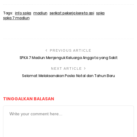
Tags:
info spka
madiun
serikat pekerja kereta api
spka
spka 7 madiun
PREVIOUS ARTICLE
SPKA 7 Madiun Menjenguk Keluarga Anggota yang Sakit
NEXT ARTICLE
Selamat Melaksanakan Posko Natal dan Tahun Baru
TINGGALKAN BALASAN