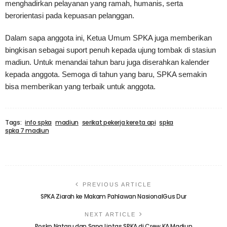
menghadirkan pelayanan yang ramah, humanis, serta
berorientasi pada kepuasan pelanggan.
Dalam sapa anggota ini, Ketua Umum SPKA juga memberikan
bingkisan sebagai suport penuh kepada ujung tombak di stasiun
madiun. Untuk menandai tahun baru juga diserahkan kalender
kepada anggota. Semoga di tahun yang baru, SPKA semakin
bisa memberikan yang terbaik untuk anggota.
Tags:
info spka
madiun
serikat pekerja kereta api
spka
spka 7 madiun
PREVIOUS ARTICLE
SPKA Ziarah ke Makam Pahlawan NasionalGus Dur
NEXT ARTICLE
Posko Nataru dan Sapa Lintas SPKA di Crew KA Madiun