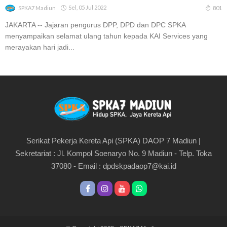
Sel, 05 Jul 2022
801
SPKA7 Madiun
JAKARTA -- Jajaran pengurus DPP, DPD dan DPC SPKA
menyampaikan selamat ulang tahun kepada KAI Services yang
merayakan hari jadi...
Serikat Pekerja Kereta Api (SPKA) DAOP 7 Madiun |
Sekretariat : Jl. Kompol Soenaryo No. 9 Madiun - Telp. Toka
37080 - Email :
dpdskpadaop7@kai.id